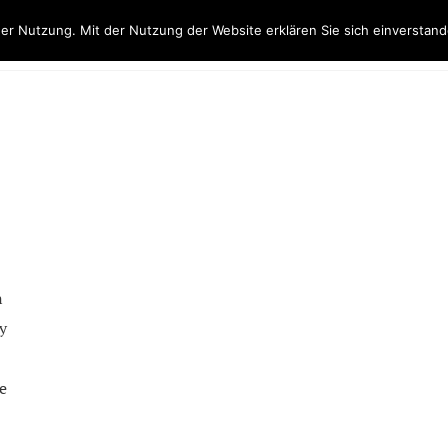
er Nutzung. Mit der Nutzung der Website erklären Sie sich einverstand
IE
VITA
ARBEITSWEISE
AKTUELLES
AUSSTE
n
y
e