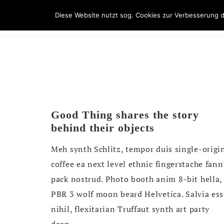
Skip
Diese Website nutzt sog. Cookies zur Verbesserung d
STARTSEITE
GALER
to
content
Good Thing shares the story
behind their objects
Meh synth Schlitz, tempor duis single-origi
coffee ea next level ethnic fingerstache fann
pack nostrud. Photo booth anim 8-bit hella,
PBR 3 wolf moon beard Helvetica. Salvia ess
nihil, flexitarian Truffaut synth art party