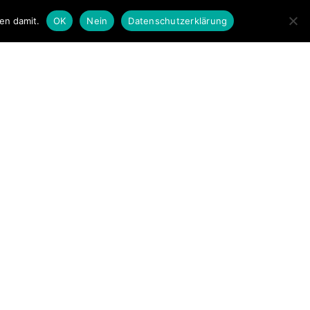
en damit.
OK
Nein
Datenschutzerklärung
LLUNGEN
KONTAKT
PFERDE
PORTRÄT
VENEDIG